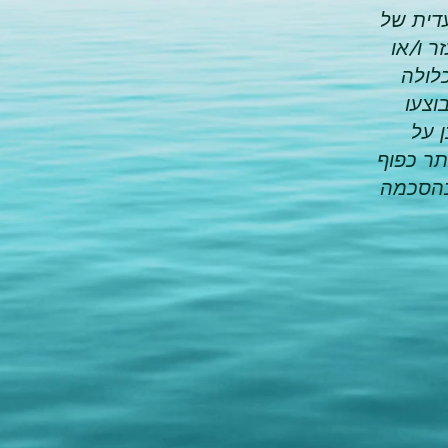
עדית של
 ו/או
לולה
וצעו
 על
תר כפוף
כהסכמה