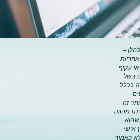
להלן –
אחריות
או עקיף
ם בשל
ה בכלל
ים
תר זה
ננו מהווה
 שהוא
 אישי
לא כאמור