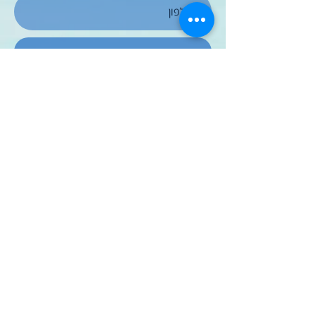
שלח
תנאי שימוש רואי חשבון (להלן –
"המשרד"), לא ישא בכל אחריות
לכל תוצאה ו/או נזק ישיר או עקיף
מכל מין וסוג שהוא שייגרם בשל
השימוש במידע שבאתר זה בכלל
ובמידע הקשור לענייני מסים
בפרט.שימוש במידע שבאתר זה
שהנו מידע כללי בלבד, איננו מהווה
יעוץ מקצועי מכל מין וסוג שהוא
ומצריך בדיקה נוספת ויעוץ אישי